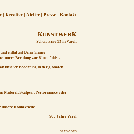
e
|
Kreative
|
Atelier
|
Presse
|
Kontakt
K
K
UNSTWER
Schulstraße 13 in Varel.
 und entfaltest Deine Sinne?
e innere Berufung zur Kunst fühlst.
 an unserer Beachtung in der globalen
hen Malerei, Skulptur, Performance oder
r unsere
Kontaktseite
.
900 Jahre Varel
nach oben