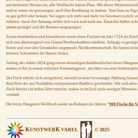
auf mittlerem Niveau ein, alle Wollfische hatten Platz. Mit dieser Weiterentwi
und so waren sie gezwungen, auch ihre Ernährung zu ändern. Vom Gras zu Algen 
so gut gefiel oder bekam. Sie zogen sich mehr und mehr ins Gewässer zurück un
nehmen. Auch ihre Atmung stellte sich nach und nach um. Zunächst halfen s
immer geringer und die Kiemen ausgeprägter.
Zuerst beschrieben und klassifiziert wurde diese Fischart im Jahr 1724 als Fried
sich nun überwiegend von Granat/Nordseekrabben ernährte. Solange es genügend
Futter und eine den Umständen angepasste Nachkommenschaft. Sie hatten keine
kleinen Schwärmen ihr Dasein fristen.
Anfang des Jahres 2024 ging einem ehemaligen Krabbenfischer dieser Dangaster 
sodass er ihn in einem örtlichen Swimmingpool , der ihm von einer befreundeten
Der Fisch erholte sich weitgehend, obwohl er seine bevorzugte Nahrung Grana
dem Preis der aus Nordafrika reimportierten Krabben geschuldet. Wie sich aber 
Fisch bereits ein hohes Alter erreicht, sodass er im Exil nach wenigen Monaten
verstarb.
Der letzte Dangaster Wollfisch wurde im Rahmen der Aktion
"
900 Fische für V
K
K
UNSTWER
VAREL
© 2025