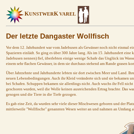
K
K
UNSTWER
VAREL
Der letzte Dangaster Wollfisch
Vor dem 12. Jahrhundert war vom Jadebusen als Gewässer noch nicht einmal ei
Spazieren einlädt. So ging es über 300 Jahre lang. Als im 15. Jahrhundert eine 
Jadebusen nennen) fiel, überlebten einige wenige Schafe das Unglück im Wasse
einem sehr flachen Gewässer, in dem sie durchaus stehend am Rande grasen kon
Über Jahrzehnte und Jahrhunderte lebten sie dort zwischen Meer und Land. I
neuen Lebensbedingungen. Auch ihr Kleid veränderte sich und sie bekamen unter
bei Schafen. Schuppen bekamen sie allerdings nicht. Auch wuchs ihr Fell nicht
geschoren wurden, weil die Wolle keinen ausreichenden Ertrag brachte. Das war
gesogen und die Tiere in die Tiefe gezogen.
Es gab eine Zeit, da wurden sehr viele dieser Mischwesen geboren und der Plat
mittlerweile "Wollfische" genannten Wesen weiter an und nahmen an Umfang a